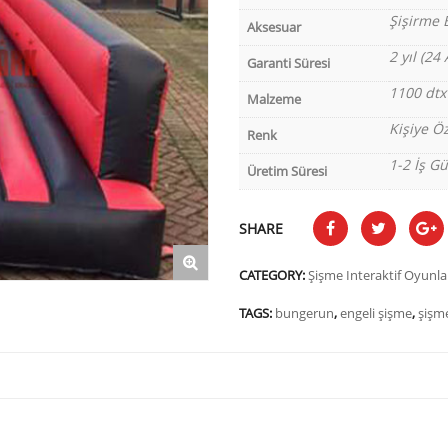
Şişirme 
Aksesuar
2 yıl (24 
Garanti Süresi
1100 dtx
Malzeme
Kişiye Öz
Renk
1-2 İş G
Üretim Süresi
SHARE
CATEGORY:
Şişme Interaktif Oyunla
TAGS:
bungerun
,
engeli şişme
,
şişm