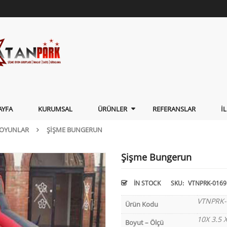
AYFA
KURUMSAL
ÜRÜNLER
REFERANSLAR
İ
 OYUNLAR
ŞIŞME BUNGERUN
Şişme Bungerun
IN STOCK
SKU:
VTNPRK-0169
VTNPRK-
Ürün Kodu
10X 3.5 
Boyut – Ölçü