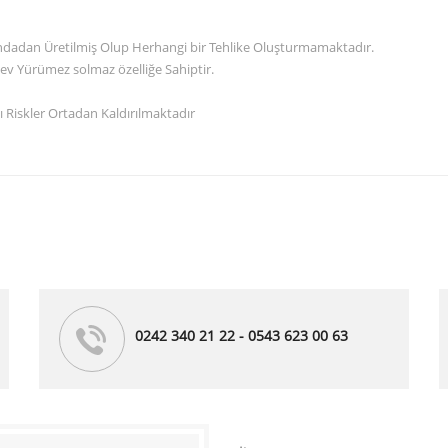
randadan Üretilmiş Olup Herhangi bir Tehlike Oluşturmamaktadır.
ev Yürümez solmaz özelliğe Sahiptir.
 Riskler Ortadan Kaldırılmaktadır
0242 340 21 22 - 0543 623 00 63