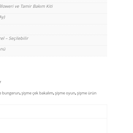
Bloweri ve Tamir Bakım Kiti
Ay)
el – Seçilebilir
ünü
r
e bungerun
,
şişme çek bakalım
,
şişme oyun
,
şişme ürün