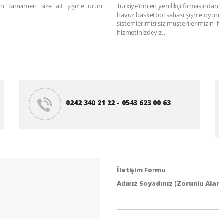
ıyan tamamen size ait şişme ürün
Türkiye’nin en yenilikçi firmasında
havuz basketbol sahası şişme oyun
sistemlerimizi siz müşterilerimizin 
hizmetinizdeyiz…
0242 340 21 22 - 0543 623 00 63
İletişim Formu
Adınız Soyadınız (Zorunlu Ala