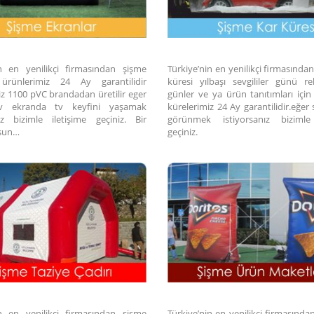
in en yenilikçi firmasından şişme
Türkiye’nin en yenilikçi firmasında
 ürünlerimiz 24 Ay garantilidir
küresi yılbaşı sevgililer günü r
iz 1100 pVC brandadan üretilir eger
günler ve ya ürün tanıtımları için
v ekranda tv keyfini yaşamak
kürelerimiz 24 Ay garantilidir.eğer s
nız bizimle iletişime geçiniz. Bir
görünmek istiyorsanız bizimle 
lsun…
geçiniz.
in en yenilikçi firmasından şişme
Türkiye’nin en yenilikçi firmasından 