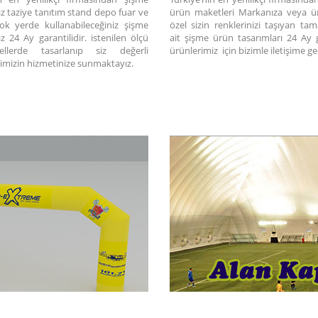
ız taziye tanıtım stand depo fuar ve
ürün maketleri Markanıza veya ür
ok yerde kullanabileceğiniz şişme
özel sizin renklerinizi taşıyan ta
ız 24 Ay garantilidir. istenilen ölçü
ait şişme ürün tasarımları 24 Ay g
lerde tasarlanıp siz değerli
ürünlerimiz için bizimle iletişime ge
imizin hizmetinize sunmaktayız.