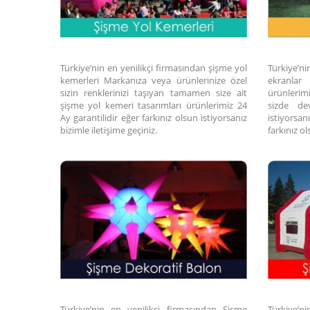
Türkiye’nin en yenilikçi firmasından şişme yol
Türkiye’n
kemerleri Markanıza veya ürünlerinize özel
ekranlar
sizin renklerinizi taşıyan tamamen size ait
ürünlerim
şişme yol kemeri tasarımları ürünlerimiz 24
sizde de
Ay garantilidir eğer farkınız olsun istiyorsanız
istiyorsa
bizimle iletişime geçiniz.
farkınız o
Türkiye’nin en yenilikçi firmasından Şişme
Türkiye’n