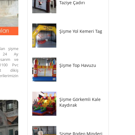
Taziye Çadırı
Şişme Yol Kemeri Tag
ndan şişme
z 24 Ay
tasarım ve
 1100 Pvc
Şişme Top Havuzu
ft dikiş
ilerimizin
Şişme Görkemli Kale
Kaydırak
Şişme Rodeo Minderi