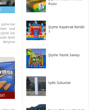
Kuzu
n şişme kar
Şişme Kaydırak Renkli
eklam özel
1
 şişme kar
izde farklı
iletişime
Şişme Yastık Savaşı
Işıklı Sütunlar
sizler için