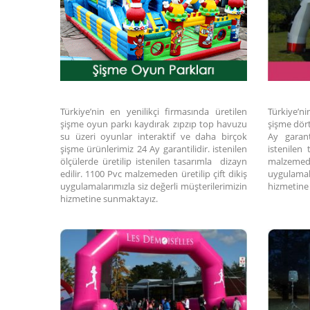
Türkiye’nin en yenilikçi firmasında üretilen
Türkiye’n
şişme oyun parkı kaydırak zıpzıp top havuzu
şişme dört
su üzeri oyunlar interaktif ve daha birçok
Ay garanti
şişme ürünlerimiz 24 Ay garantilidir. istenilen
istenilen
ölçülerde üretilip istenilen tasarımla dizayn
malzem
edilir. 1100 Pvc malzemeden üretilip çift dikiş
uygulamala
uygulamalarımızla siz değerli müşterilerimizin
hizmetine
hizmetine sunmaktayız.