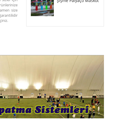
Şişme Palyaço Maskot
ünlerinize
mamen size
arantilidir
çiniz.