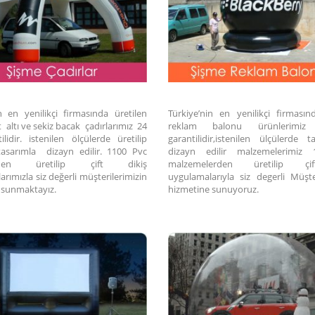
in en yenilikçi firmasında üretilen
Türkiye’nin en yenilikçi firması
 altı ve sekiz bacak çadırlarımız 24
reklam balonu ürünlerimi
lidir. istenilen ölçülerde üretilip
garantilidir,istenilen ülçülerde 
 tasarımla dizayn edilir. 1100 Pvc
dizayn edilir malzemelerimiz
eden üretilip çift dikiş
malzemelerden üretilip çi
rımızla siz değerli müşterilerimizin
uygulamalarıyla siz degerli Müşter
 sunmaktayız.
hizmetine sunuyoruz.