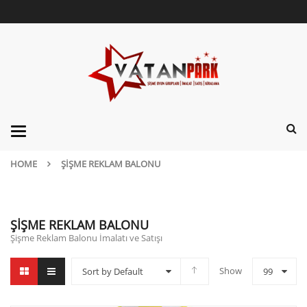
Categories
HOME
ŞIŞME REKLAM BALONU
ŞIŞME REKLAM BALONU
Şişme Reklam Balonu İmalatı ve Satışı
Show
Sort by Default
99