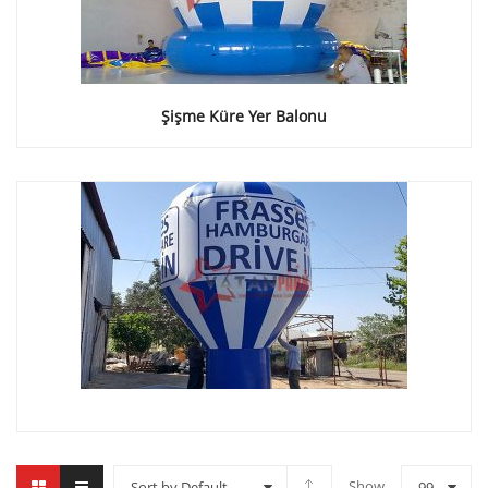
Şişme Küre Yer Balonu
Show
Sort by Default
99