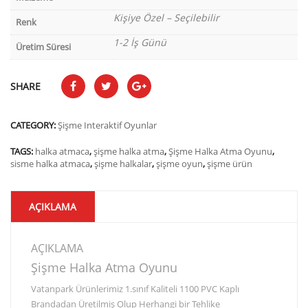
Kişiye Özel – Seçilebilir
Renk
1-2 İş Günü
Üretim Süresi
SHARE
CATEGORY:
Şişme Interaktif Oyunlar
TAGS:
halka atmaca
,
şişme halka atma
,
Şişme Halka Atma Oyunu
,
sisme halka atmaca
,
şişme halkalar
,
şişme oyun
,
şişme ürün
AÇIKLAMA
AÇIKLAMA
Şişme Halka Atma Oyunu
Vatanpark Ürünlerimiz 1.sınıf Kaliteli 1100 PVC Kaplı
Brandadan Üretilmiş Olup Herhangi bir Tehlike