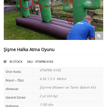
Şişme Halka Atma Oyunu
IN STOCK
SKU:
VTNPRK-0165
VTNPRK-0165
Ürün Kodu
4.5X 1.5 X Metre
Boyut – Ölçü
Şişirme Bloweri ve Tamir Bakım Kiti
Aksesuar
2 yıl (24 Ay)
Garanti Süresi
1100 dtx
Malzeme