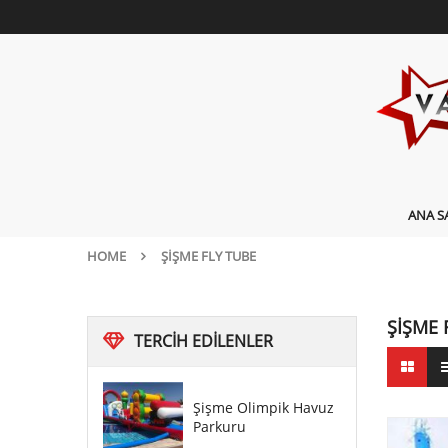
ANA S
HOME
ŞIŞME FLY TUBE
ŞIŞME 
TERCIH
EDILENLER
Şişme Olimpik Havuz
Parkuru