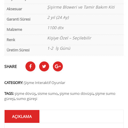
Şişirme Bloweri ve Tamir Bakım Kiti
Aksesuar
2 yıl (24 Ay)
Garanti Süresi
1100 dtx
Malzeme
Kişiye Özel – Seçilebilir
Renk
1-2 İş Günü
Üretim Süresi
SHARE
CATEGORY:
Şişme Interaktif Oyunlar
TAGS:
şişme dövüş
,
sisme sumo
,
şişme sumo dövüşü
,
şişme sumo
güreşi
,
sumo güreşi
AÇIKLAMA