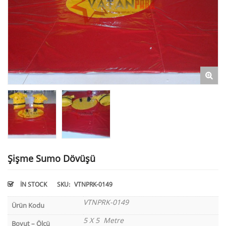
Şişme Sumo Dövüşü
IN STOCK
SKU:
VTNPRK-0149
VTNPRK-0149
Ürün Kodu
5 X 5 Metre
Boyut – Ölçü