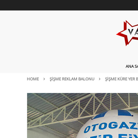
ANA S
HOME
ŞIŞME REKLAM BALONU
ŞIŞME KÜRE YER