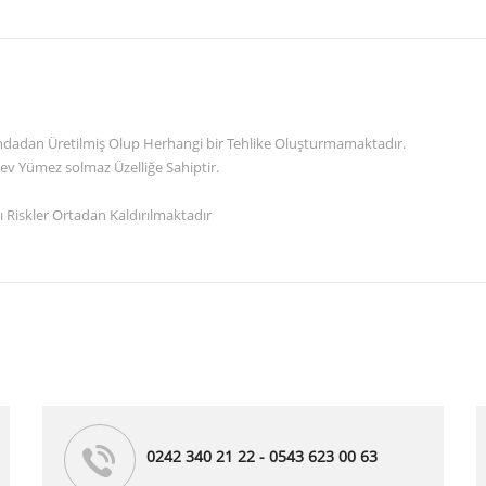
randadan Üretilmiş Olup Herhangi bir Tehlike Oluşturmamaktadır.
ev Yümez solmaz Üzelliğe Sahiptir.
 Riskler Ortadan Kaldırılmaktadır
0242 340 21 22 - 0543 623 00 63