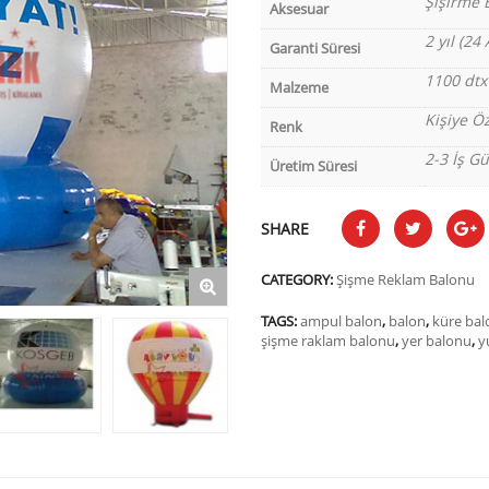
Şişirme 
Aksesuar
2 yıl (24 
Garanti Süresi
1100 dtx
Malzeme
Kişiye Öz
Renk
2-3 İş G
Üretim Süresi
SHARE
CATEGORY:
Şişme Reklam Balonu
TAGS:
ampul balon
,
balon
,
küre bal
şişme raklam balonu
,
yer balonu
,
y