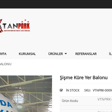
AYFA
KURUMSAL
ÜRÜNLER
REFERANSLAR
İ
 BALONU
Şişme Küre Yer Balonu
IN STOCK
SKU:
VTNPRK-0009
VTNPRK-
Ürün Kodu