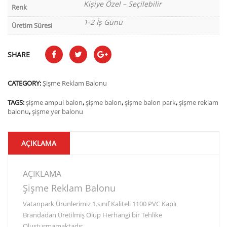
Kişiye Özel – Seçilebilir
Renk
1-2 İş Günü
Üretim Süresi
SHARE
CATEGORY:
Şişme Reklam Balonu
TAGS:
şişme ampul balon
,
şişme balon
,
şişme balon park
,
şişme reklam
balonu
,
şişme yer balonu
AÇIKLAMA
AÇIKLAMA
Şişme Reklam Balonu
Vatanpark Ürünlerimiz 1.sınıf Kaliteli 1100 PVC Kaplı
Brandadan Üretilmiş Olup Herhangi bir Tehlike
Oluşturmamaktadır.