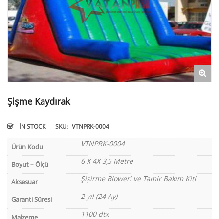
Şişme Kaydırak
IN STOCK
SKU:
VTNPRK-0004
VTNPRK-0004
Ürün Kodu
6 X 4X 3,5 Metre
Boyut – Ölçü
Şişirme Bloweri ve Tamir Bakım Kiti
Aksesuar
2 yıl (24 Ay)
Garanti Süresi
1100 dtx
Malzeme