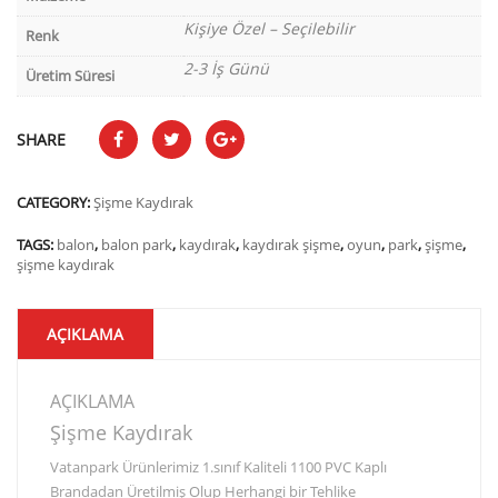
Kişiye Özel – Seçilebilir
Renk
2-3 İş Günü
Üretim Süresi
SHARE
CATEGORY:
Şişme Kaydırak
TAGS:
balon
,
balon park
,
kaydırak
,
kaydırak şişme
,
oyun
,
park
,
şişme
,
şişme kaydırak
AÇIKLAMA
AÇIKLAMA
Şişme Kaydırak
Vatanpark Ürünlerimiz 1.sınıf Kaliteli 1100 PVC Kaplı
Brandadan Üretilmiş Olup Herhangi bir Tehlike