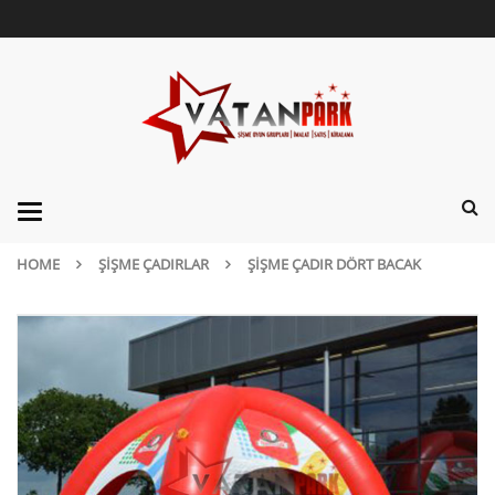
Categories
HOME
ŞIŞME ÇADIRLAR
ŞIŞME ÇADIR DÖRT BACAK