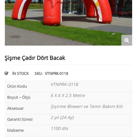
Şişme Çadır Dört Bacak
IN STOCK
SKU:
VTNPRK-0118
VTNPRK-0118
Ürün Kodu
6 X 6 X 2.5 Metre
Boyut – Ölçü
Şişirme Bloweri ve Tamir Bakım Kiti
Aksesuar
2 yıl (24 Ay)
Garanti Süresi
1100 dtx
Malzeme