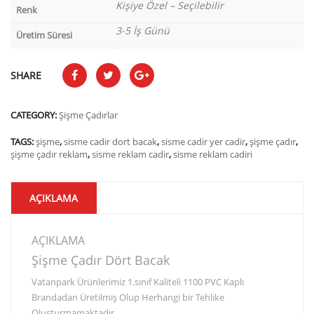
Kişiye Özel – Seçilebilir
Renk
3-5 İş Günü
Üretim Süresi
SHARE
CATEGORY:
Şişme Çadırlar
TAGS:
şişme
,
sisme cadir dort bacak
,
sisme cadir yer cadir
,
şişme çadır
,
şişme çadır reklam
,
sisme reklam cadir
,
sisme reklam cadiri
AÇIKLAMA
AÇIKLAMA
Şişme Çadır Dört Bacak
Vatanpark Ürünlerimiz 1.sınıf Kaliteli 1100 PVC Kaplı
Brandadan Üretilmiş Olup Herhangi bir Tehlike
Oluşturmamaktadır.