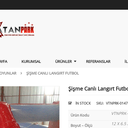
AYFA
KURUMSAL
ÜRÜNLER
REFERANSLAR
İ
 OYUNLAR
ŞIŞME CANLI LANGIRT FUTBOL
Şişme Canlı Langırt Futb
IN STOCK
SKU:
VTNPRK-0147
VTNPRK-
Ürün Kodu
12 X 6.5
Boyut – Ölçü