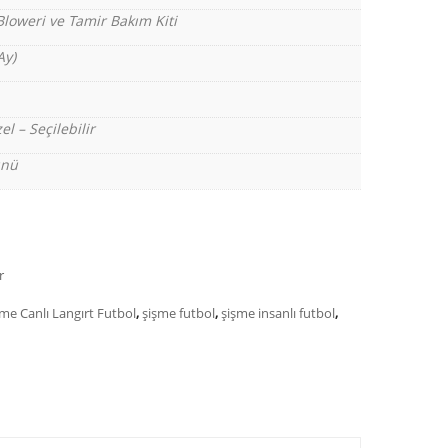
Bloweri ve Tamir Bakım Kiti
Ay)
el – Seçilebilir
ünü
r
me Canlı Langırt Futbol
,
şişme futbol
,
şişme insanlı futbol
,