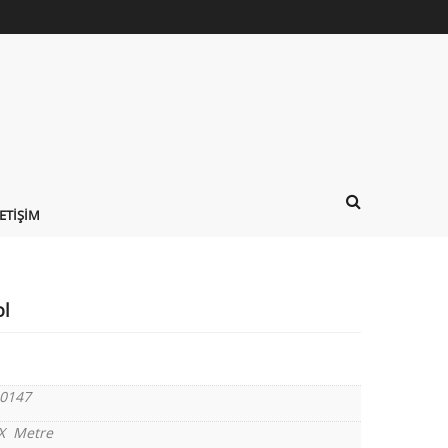
LETIŞIM
ol
0147
 X Metre