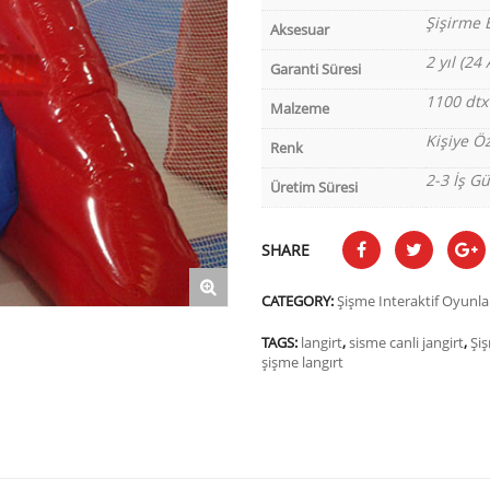
Şişirme 
Aksesuar
2 yıl (24 
Garanti Süresi
1100 dtx
Malzeme
Kişiye Öz
Renk
2-3 İş G
Üretim Süresi
SHARE
CATEGORY:
Şişme Interaktif Oyunla
TAGS:
langirt
,
sisme canli jangirt
,
Şiş
şişme langırt