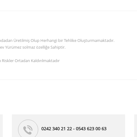
randadan Üretilmiş Olup Herhangi bir Tehlike Oluşturmamaktadır.
ev Yürümez solmaz özelliğe Sahiptir.
 Riskler Ortadan Kaldırılmaktadır
0242 340 21 22 - 0543 623 00 63