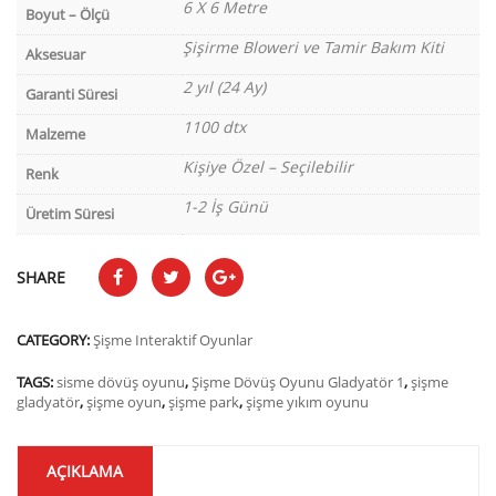
6 X 6 Metre
Boyut – Ölçü
Şişirme Bloweri ve Tamir Bakım Kiti
Aksesuar
2 yıl (24 Ay)
Garanti Süresi
1100 dtx
Malzeme
Kişiye Özel – Seçilebilir
Renk
1-2 İş Günü
Üretim Süresi
SHARE
CATEGORY:
Şişme Interaktif Oyunlar
TAGS:
sisme dövüş oyunu
,
Şişme Dövüş Oyunu Gladyatör 1
,
şişme
gladyatör
,
şişme oyun
,
şişme park
,
şişme yıkım oyunu
AÇIKLAMA