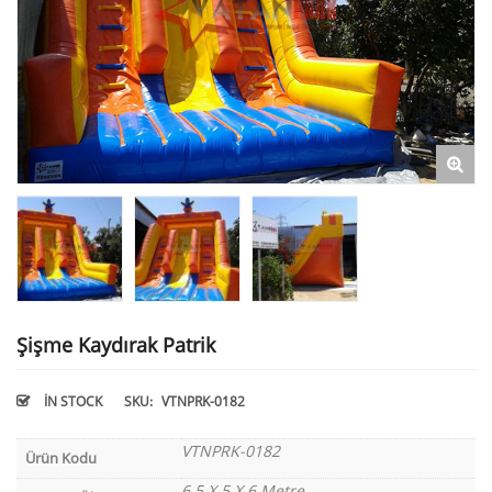
Şişme Kaydırak Patrik
IN STOCK
SKU:
VTNPRK-0182
VTNPRK-0182
Ürün Kodu
6.5 X 5 X 6 Metre