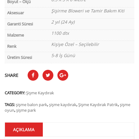
Boyut – Ölçü
Şişirme Bloweri ve Tamir Bakım Kiti
Aksesuar
2 yıl (24 Ay)
Garanti Süresi
1100 dtx
Malzeme
Kişiye Özel – Seçilebilir
Renk
5-8 İş Günü
Üretim Süresi
SHARE
CATEGORY:
Şişme Kaydırak
TAGS:
şişme balon park
,
şişme kaydırak
,
Şişme Kaydırak Patrik
,
şişme
oyun
,
şişme park
AÇIKLAMA