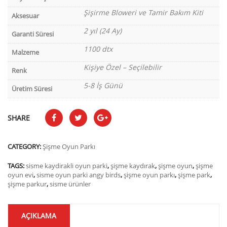
Şişirme Bloweri ve Tamir Bakım Kiti
Aksesuar
2 yıl (24 Ay)
Garanti Süresi
1100 dtx
Malzeme
Kişiye Özel – Seçilebilir
Renk
5-8 İş Günü
Üretim Süresi
SHARE
CATEGORY:
Şişme Oyun Parkı
TAGS:
sisme kaydirakli oyun parki
,
şişme kaydırak
,
şişme oyun
,
şişme
oyun evi
,
sisme oyun parki angy birds
,
şişme oyun parkı
,
şişme park
,
şişme parkur
,
sisme ürünler
AÇIKLAMA