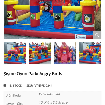
Şişme Oyun Parkı Angry Bırds
IN STOCK
SKU:
VTNPRK-0244
VTNPRK-0244
Ürün Kodu
10 X 6 x 5.5 Metre
Boyut – Ölçü