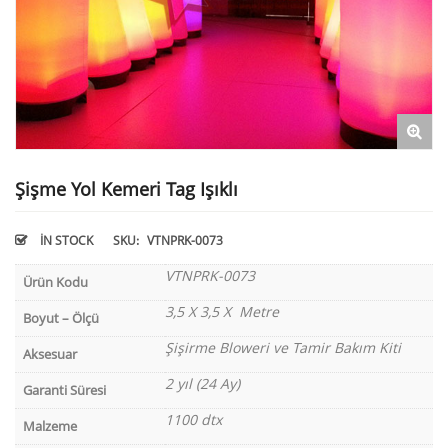
Şişme Yol Kemeri Tag Işıklı
IN STOCK
SKU:
VTNPRK-0073
VTNPRK-0073
Ürün Kodu
3,5 X 3,5 X Metre
Boyut – Ölçü
Şişirme Bloweri ve Tamir Bakım Kiti
Aksesuar
2 yıl (24 Ay)
Garanti Süresi
1100 dtx
Malzeme