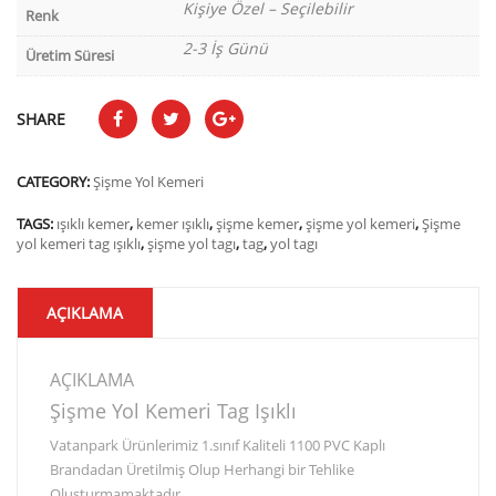
Kişiye Özel – Seçilebilir
Renk
2-3 İş Günü
Üretim Süresi
SHARE
CATEGORY:
Şişme Yol Kemeri
TAGS:
ışıklı kemer
,
kemer ışıklı
,
şişme kemer
,
şişme yol kemeri
,
Şişme
yol kemeri tag ışıklı
,
şişme yol tagı
,
tag
,
yol tagı
AÇIKLAMA
AÇIKLAMA
Şişme Yol Kemeri Tag Işıklı
Vatanpark Ürünlerimiz 1.sınıf Kaliteli 1100 PVC Kaplı
Brandadan Üretilmiş Olup Herhangi bir Tehlike
Oluşturmamaktadır.