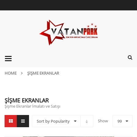
Categories
HOME
ŞIŞME EKRANLAR
ŞIŞME EKRANLAR
Şişme Ekranlar İmalatı ve Satışı
Show
Sort by Popularity
99