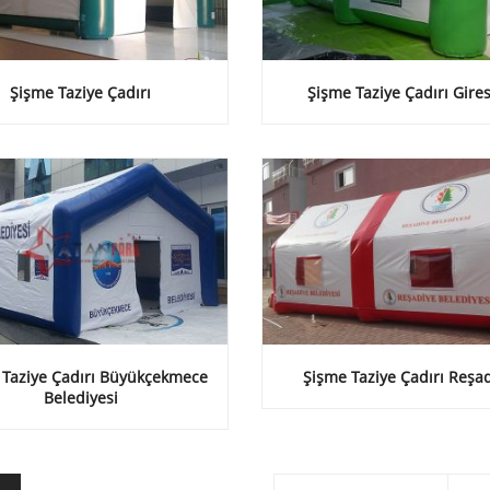
Şişme Taziye Çadırı
Şişme Taziye Çadırı Gire
 Taziye Çadırı Büyükçekmece
Şişme Taziye Çadırı Reşa
Belediyesi