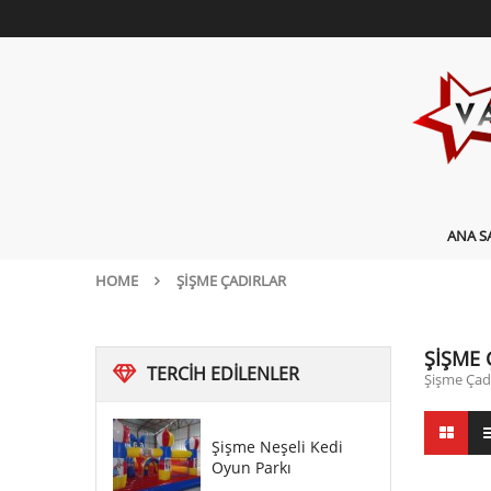
ANA S
HOME
ŞIŞME ÇADIRLAR
ŞIŞME 
TERCIH
EDILENLER
Şişme Çadı
Şişme Neşeli Kedi
Oyun Parkı