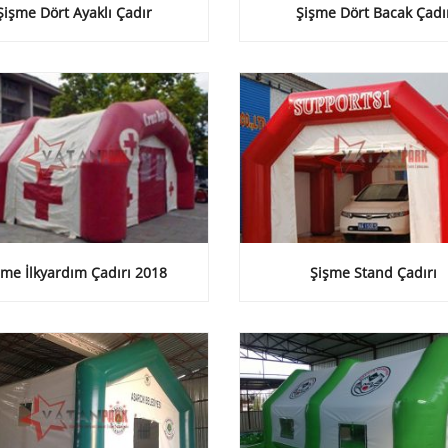
Şişme Dört Ayaklı Çadır
Şişme Dört Bacak Çadı
şme İlkyardım Çadırı 2018
Şişme Stand Çadırı