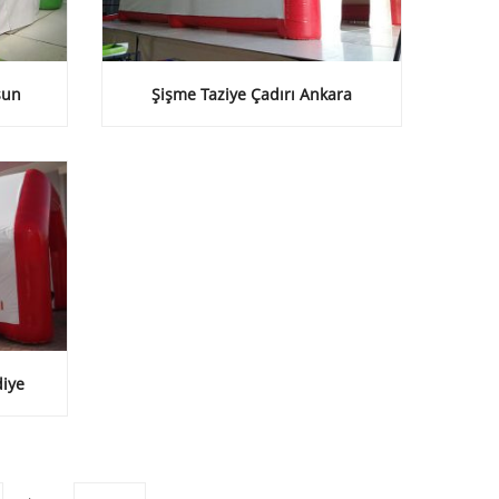
sun
Şişme Taziye Çadırı Ankara
diye