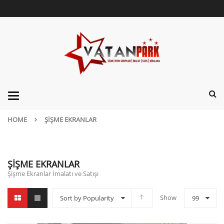
Categories
HOME
ŞIŞME EKRANLAR
ŞIŞME EKRANLAR
Şişme Ekranlar İmalatı ve Satışı
Show
Sort by Popularity
99