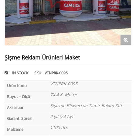
Şişme Reklam Ürünleri Maket
IN STOCK
SKU:
VTNPRK-0095
VTNPRK-0095
Ürün Kodu
7X 4 X Metre
Boyut – Ölçü
Şişirme Bloweri ve Tamir Bakım Kiti
Aksesuar
2 yıl (24 Ay)
Garanti Süresi
1100 dtx
Malzeme