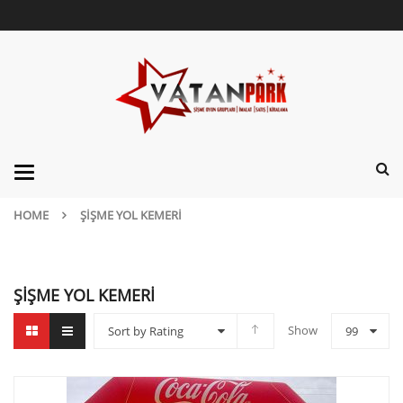
Categories
HOME
ŞIŞME YOL KEMERI
ŞIŞME YOL KEMERI
Show
Sort by Rating
99