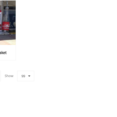
aket
Show
99