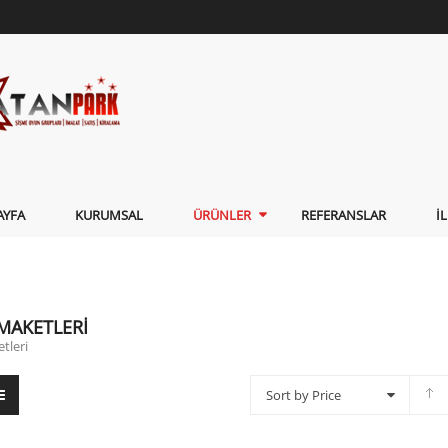
AYFA
KURUMSAL
ÜRÜNLER
REFERANSLAR
İ
MAKETLERI
tleri
Sort by Price