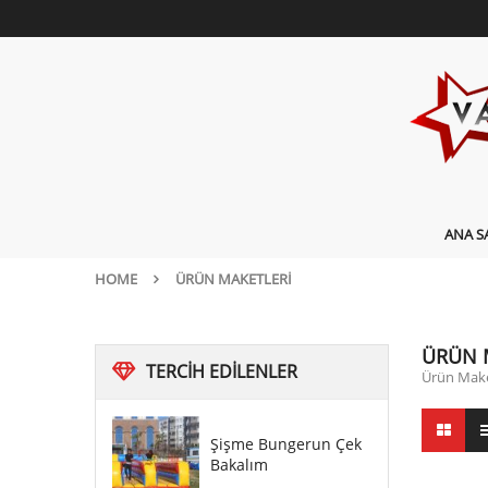
ANA S
HOME
ÜRÜN MAKETLERI
ÜRÜN 
TERCIH
EDILENLER
Ürün Make
Şişme Bungerun Çek
Bakalım