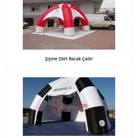
Şişme Dört Bacak Çadır