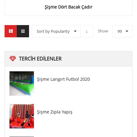
Şişme Dört Bacak Çadır
Show
Sort by Popularity
99
TERCIH
EDILENLER
Şişme Langırt Futbol 2020
Şişme Zıpla Yapış