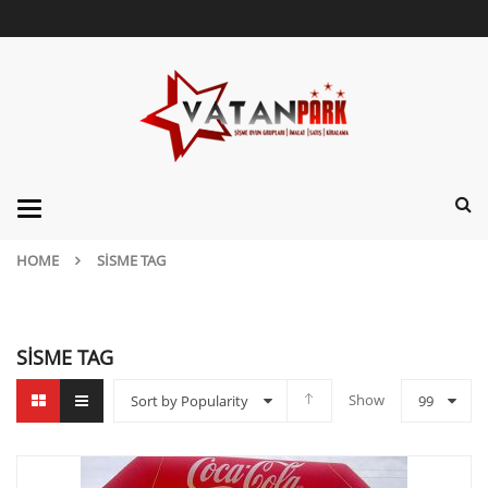
Categories
HOME
SISME TAG
SISME TAG
Show
Sort by Popularity
99