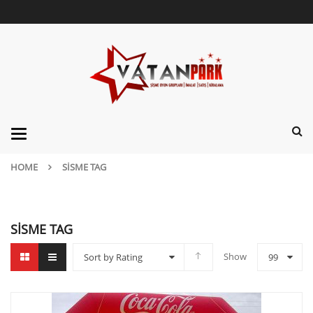
Categories
HOME
SISME TAG
SISME TAG
Show
Sort by Rating
99