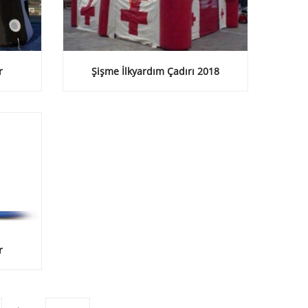
r
Şişme İlkyardım Çadırı 2018
r