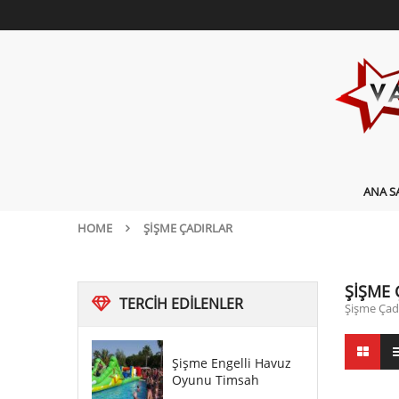
ANA S
HOME
ŞIŞME ÇADIRLAR
ŞIŞME 
TERCIH
EDILENLER
Şişme Çadı
Şişme Engelli Havuz
Oyunu Timsah