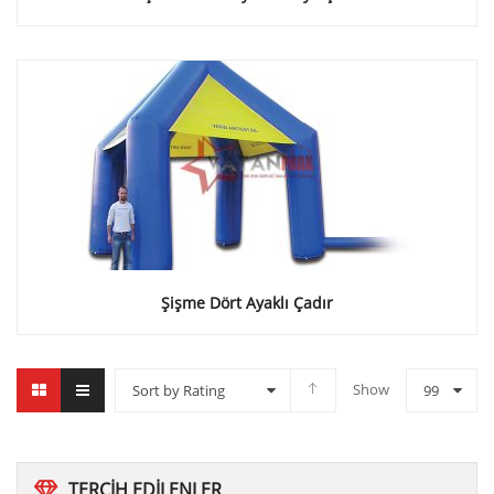
Şişme Dört Ayaklı Çadır
Show
Sort by Rating
99
TERCIH
EDILENLER