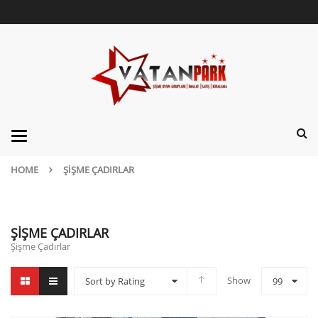
Categories
HOME
ŞIŞME ÇADIRLAR
ŞIŞME ÇADIRLAR
Şişme Çadırlar
Show
Sort by Rating
99