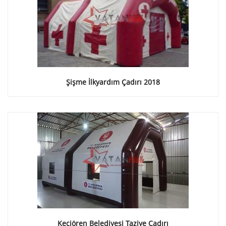
Şişme İlkyardım Çadırı 2018
Keçiören Belediyesi Taziye Çadırı