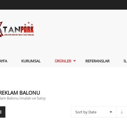
AYFA
KURUMSAL
ÜRÜNLER
REFERANSLAR
İ
 REKLAM BALONU
am Balonu İmalatı ve Satışı
Sort by Date