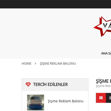
ANA S
HOME
ŞIŞME REKLAM BALONU
ŞIŞME
TERCIH
EDILENLER
Şişme Rekl
Şişme Reklam Balonu